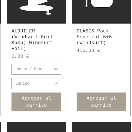
ALQUILER
Vista rápida
CLASES Pack
Vista rápida
(Windsurf-Foil
Especial 5+5
&amp; Wingsurf-
(Windsurf)
Foil)
Precio
415,00 €
Precio
0,00 €
Horas / Días
Equipo
Agregar al
Agregar al
carrito
carrito