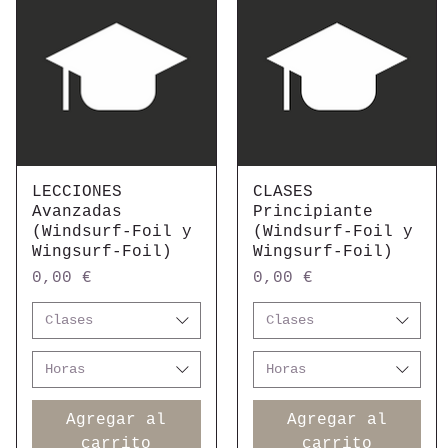
LECCIONES
Vista rápida
CLASES
Vista rápida
Avanzadas
Principiante
(Windsurf-Foil y
(Windsurf-Foil y
Wingsurf-Foil)
Wingsurf-Foil)
Precio
Precio
0,00 €
0,00 €
Clases
Clases
Horas
Horas
Agregar al
Agregar al
carrito
carrito