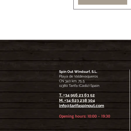
7 Days
8 Days
9 Days
Spin Out Windsurf, S.L.
Playa de Valdevaqueros
CN 340 km. 75,5
11380 Tarifa (Cádiz) Spain
T. +34 956 23 63 52
M.
+34 623 238 304
info@tarifaspinout.com
Opening hours: 10:00 - 19
:30