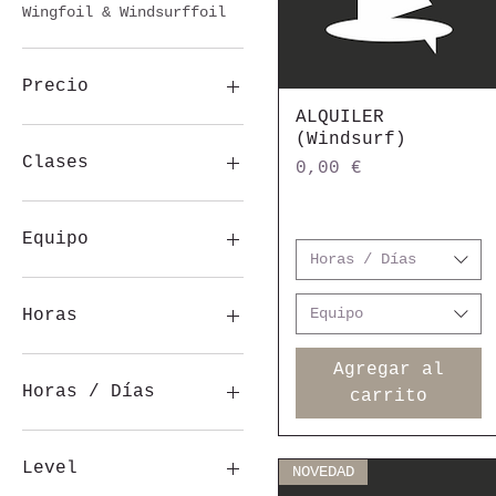
Wingfoil & Windsurffoil
Precio
ALQUILER
Vista rápida
(Windsurf)
0 €
415 €
Clases
Precio
0,00 €
1 clase
3 clases
Equipo
5 clases
Horas / Días
Privado
Board & Sail
Semi-private
Board only
Equipo
Horas
Florete y vela o ala
Solo papel de
1 hora
Agregar al
aluminio
2 horas
Horas / Días
carrito
Solo plataforma
Solo vela o ala
1 día
Traje de neopreno y
1 hora
Level
NOVEDAD
arneses
10 Days