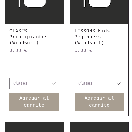
CLASES
Vista rápida
LESSONS Kids
Vista rápida
Principiantes
Beginners
(Windsurf)
(Windsurf)
Precio
Precio
0,00 €
0,00 €
Clases
Clases
Agregar al
Agregar al
carrito
carrito