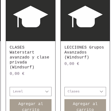
CLASES
Vista rápida
LECCIONES Grupos
Vista rápida
Waterstart
Avanzados
avanzado y clase
(Windsurf)
privada
Precio
0,00 €
(Windsurf)
Precio
0,00 €
Level
Clases
Agregar al
Agregar al
carrito
carrito