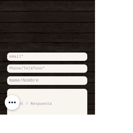
Accept Private Politicy / Acepto
Política de Privacidad
Read more /