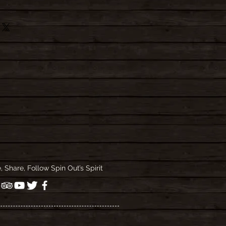
rales de contratación
|
rales de contratación
e, Share, Follow Spin Out’s Spirit