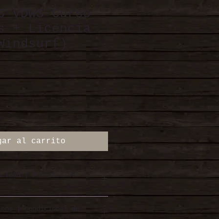
S VDWS Curso
s + Licencia
Windsurf)
gar al carrito
acidad | Politica de
acidad
|
Politica de
ions | Condiciones de