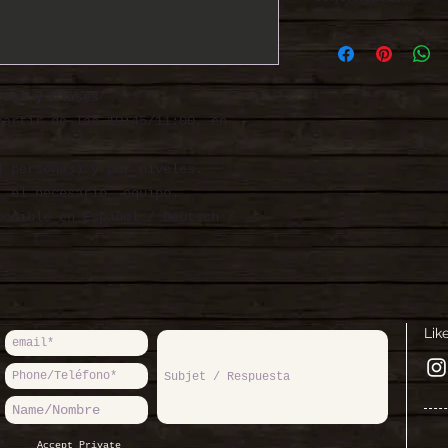
Condiciones gene
Condiciones gene
rsos y Clases
partir de las 10:45/11:00, en
 personas) y por niveles.
r el necesario equipo.
onible en Español / Deutsch /
Lik
Accept Private