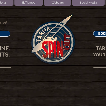
lería
El Tiempo
Webcam
Social Media
1.26
BOO
INE.
TAR
ITS.
YOUR 