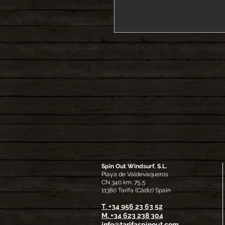
Tarifa Spin Out Windsurf Cu
+ Cursos todos los días, a 
horarios sucesivos.
+ Grupos pequeños (máximo 4
+ Todos los cursos inclui
+ Licencia Básica VDWS disp
English / Dutch.
Spin Out Windsurf, S.L.
Playa de Valdevaqueros
CN 340 km. 75,5
11380 Tarifa (Cádiz) Spain
T. +34 956 23 63 52
M.
+34 623 238 304
info@tarifaspinout.com