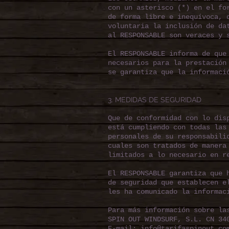
con un asterisco (*) en el fo
de forma libre e inequívoca, 
voluntaria la inclusión de da
al RESPONSABLE son veraces y 
El RESPONSABLE informa de que
necesarios para la prestación
se garantiza que la informaci
3. MEDIDAS DE SEGURIDAD
Que de conformidad con lo dis
está cumpliendo con todas las
personales de su responsabili
cuales son tratados de manera
limitados a lo necesario en r
El RESPONSABLE garantiza que 
de seguridad que establecen e
les ha comunicado la informac
Para más información sobre la
SPIN OUT WINDSURF, S.L. CN 34
E-mail:
info@tarifaspinout.co