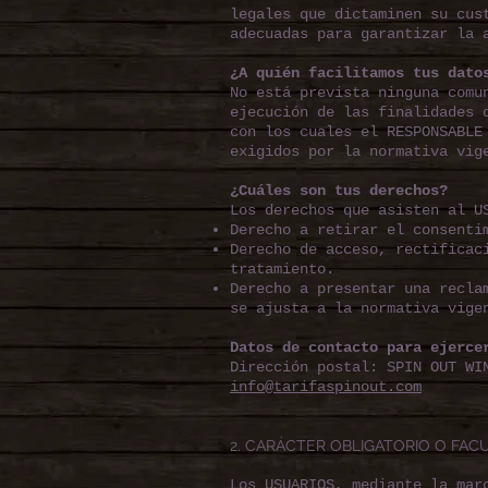
legales que dictaminen su cus
adecuadas para garantizar la 
¿A quién facilitamos tus dato
No está prevista ninguna comu
ejecución de las finalidades 
con los cuales el RESPONSABLE
exigidos por la normativa vig
¿Cuáles son tus derechos?
Los derechos que asisten al U
Derecho a retirar el consenti
Derecho de acceso, rectificac
tratamiento.
Derecho a presentar una recla
se ajusta a la normativa vige
Datos de contacto para ejerce
Dirección postal: SPIN OUT WI
info@tarifaspinout.com
2. CARÁCTER OBLIGATORIO O FAC
Los USUARIOS, mediante la mar