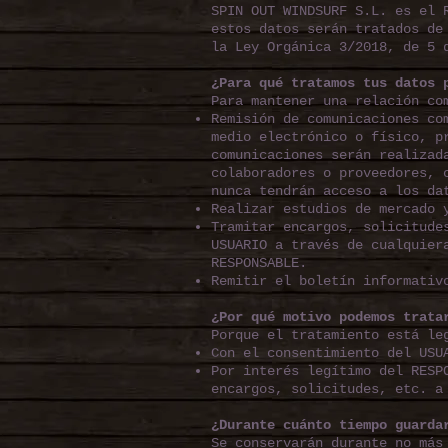
SPIN OUT WINDSURF S.L. es el 
estos datos serán tratados de
la Ley Orgánica 3/2018, de 5 
¿Para qué tratamos tus datos 
Para mantener una relación co
Remisión de comunicaciones co
medio electrónico o físico, p
comunicaciones serán realizad
colaboradores o proveedores, 
nunca tendrán acceso a los da
Realizar estudios de mercado 
Tramitar encargos, solicitude
USUARIO a través de cualquier
RESPONSABLE.
Remitir el boletín informativ
¿Por qué motivo podemos trata
Porque el tratamiento está le
Con el consentimiento del USU
Por interés legítimo del RESP
encargos, solicitudes, etc. a
¿Durante cuánto tiempo guarda
Se conservarán durante no más