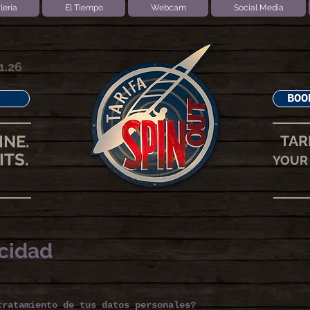
lería
El Tiempo
Webcam
Social Media
1.26
BOO
INE.
TAR
ITS.
YOUR 
acidad
tratamiento de tus datos personales?