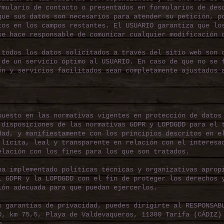
rmulario de contacto o presentados en formularios de des
que sus datos son necesarios para atender su petición, p
tos en los campos restantes. El USUARIO garantiza que lo
se hace responsable de comunicar cualquier modificación 
 todos los datos solicitados a través del sitio web son 
 de un servicio óptimo al USUARIO. En caso de que no se 
ón y servicios facilitados sean completamente ajustados 
puesto en las normativas vigentes en protección de datos
 disposiciones de las normativas GDPR y LOPDGDD para el 
dad, y manifiestamente con los principios descritos en e
 lícita, leal y transparente en relación con el interesa
elación con los fines para los que son tratados.
ha implementado políticas técnicas y organizativas aprop
l GDPR y la LOPDGDD con el fin de proteger los derechos 
ión adecuada para que puedan ejercerlos.
s garantías de privacidad, puedes dirigirte al RESPONSAB
0, km 75,5, Playa de Valdevaqueros, 11380 Tarifa (CÁDIZ)
m