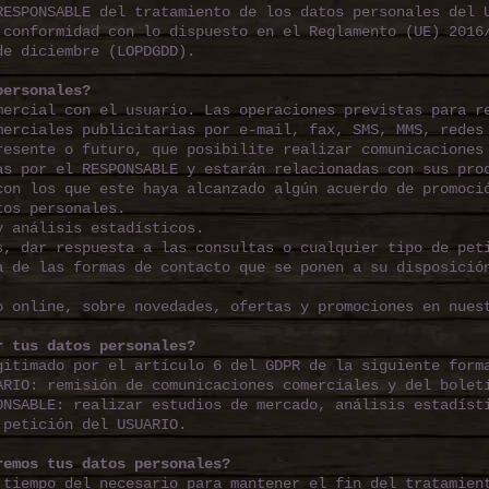
RESPONSABLE del tratamiento de los datos personales del 
 conformidad con lo dispuesto en el Reglamento (UE) 2016
de diciembre (LOPDGDD).
personales?
mercial con el usuario. Las operaciones previstas para r
merciales publicitarias por e-mail, fax, SMS, MMS, redes
resente o futuro, que posibilite realizar comunicaciones
as por el RESPONSABLE y estarán relacionadas con sus pro
con los que este haya alcanzado algún acuerdo de promoci
tos personales.
y análisis estadísticos.
s, dar respuesta a las consultas o cualquier tipo de pet
a de las formas de contacto que se ponen a su disposició
o online, sobre novedades, ofertas y promociones en nues
r tus datos personales?
gitimado por el artículo 6 del GDPR de la siguiente form
ARIO: remisión de comunicaciones comerciales y del bolet
ONSABLE: realizar estudios de mercado, análisis estadíst
 petición del USUARIO.
remos tus datos personales?
 tiempo del necesario para mantener el fin del tratamien