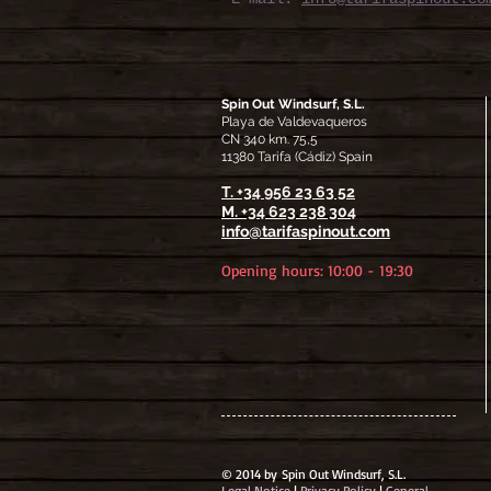
Spin Out Windsurf, S.L.
Playa de Valdevaqueros
CN 340 km. 75,5
11380 Tarifa (Cádiz) Spain
T. +34 956 23 63 52
M.
+34 623 238 304
info@tarifaspinout.com
Opening hours: 10:00 - 19
:30
© 2014 by Spin Out Windsurf, S.L.
Legal Notice
|
Privacy Policy
|
General