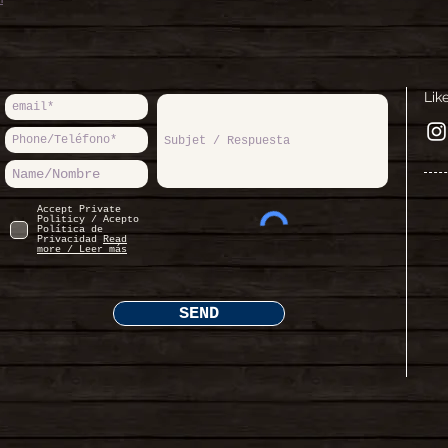
Lik
Accept Private
Politicy / Acepto
Política de
Privacidad
Read
more / Leer más
SEND