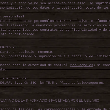
todia y cuando ya no sea necesario para ello, se suprimi
anonimización de los datos o la destrucción total de los
s personales?
nicación de datos personales a terceros salvo, si fuese 
del tratamiento, a nuestros proveedores de servicios rel
 tiene suscritos los contratos de confidencialidad y de 
ente de privacidad.
SUARIO son:
miento en cualquier momento.
ión, portabilidad y supresión de sus datos, y de limitac
mación ante la autoridad de control (
www.aepd.es
) si con
nte.
r sus derechos:
NDSURF, S.L. CN 340, km 75,5 , Playa de Valdevaqueros, -
ULTATIVO DE LA INFORMACIÓN FACILITADA POR EL USUARIO
cación de las casillas correspondientes y la entrada de 