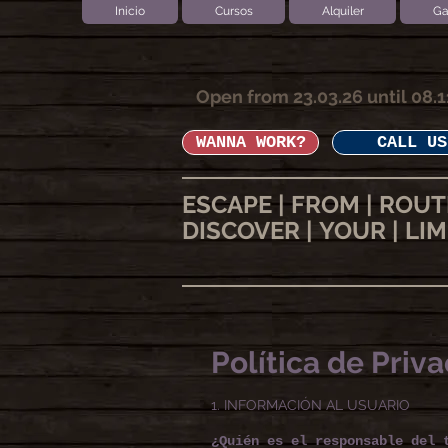
Inicio
Cursos
Alquiler
Ga
Open from 23.03.26 until 08.1
WANNA WORK?
CALL US
ESCAPE | FROM | ROUT
DISCOVER | YOUR | LIM
Política de Priv
1. INFORMACIÓN AL USUARIO
¿Quién es el responsable del 